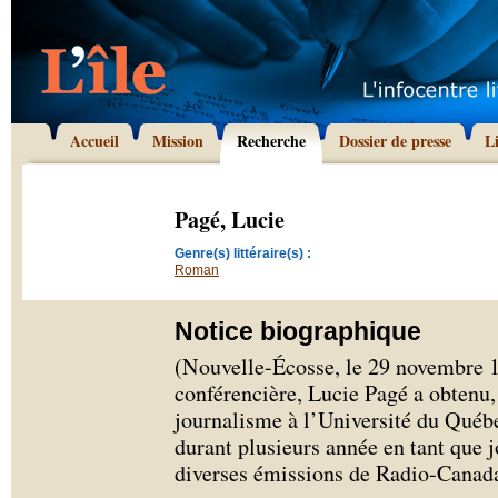
Accueil
Mission
Recherche
Dossier de presse
L
Pagé, Lucie
Genre(s) littéraire(s) :
Roman
Notice biographique
(Nouvelle-Écosse, le 29 novembre 19
conférencière, Lucie Pagé a obtenu,
journalisme à l’Université du Québe
durant plusieurs année en tant que j
diverses émissions de Radio-Canada, 