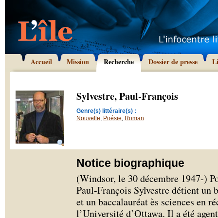
Accueil
Mission
Recherche
Dossier de presse
L
Sylvestre, Paul-François
Genre(s) littéraire(s) :
Nouvelle
,
Poésie
,
Roman
Notice biographique
(Windsor, le 30 décembre 1947-) Poè
Paul-François Sylvestre détient un 
et un baccalauréat ès sciences en ré
l’Université d’Ottawa. Il a été age