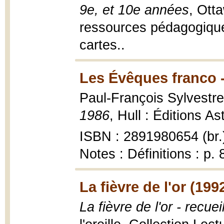
9e, et 10e années
, Ott
ressources pédagogiques,
cartes..
Les Évêques franco -
Paul-François Sylvestr
1986
, Hull : Éditions As
ISBN : 2891980654 (br.
Notes : Définitions : p. 
La fièvre de l'or (199
La fièvre de l'or - recuei