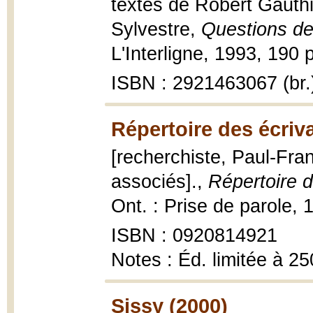
textes de Robert Gauthi
Sylvestre,
Questions de 
L'Interligne, 1993, 190 p.
ISBN : 2921463067 (br.
Répertoire des écriv
[recherchiste, Paul-Fran
associés].,
Répertoire d
Ont. : Prise de parole, 1
ISBN : 0920814921
Notes : Éd. limitée à 2
Sissy (2000)