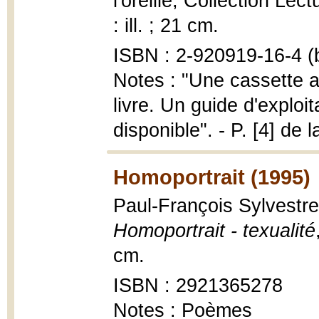
l'oreille, Collection Lec
: ill. ; 21 cm.
ISBN : 2-920919-16-4 (b
Notes : "Une cassette a
livre. Un guide d'explo
disponible". - P. [4] de 
Homoportrait (1995)
Paul-François Sylvestre 
Homoportrait - texualité
cm.
ISBN : 2921365278
Notes : Poèmes