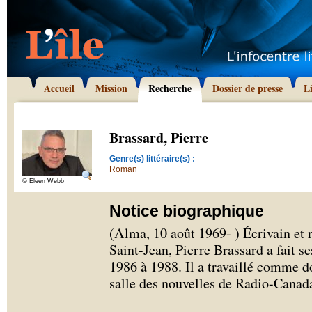
Accueil
Mission
Recherche
Dossier de presse
L
Brassard, Pierre
Genre(s) littéraire(s) :
Roman
© Eleen Webb
Notice biographique
(Alma, 10 août 1969- ) Écrivain et 
Saint-Jean, Pierre Brassard a fait 
1986 à 1988. Il a travaillé comme d
salle des nouvelles de Radio-Canad