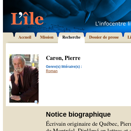
Accueil
Mission
Recherche
Dossier de presse
L
Caron, Pierre
Genre(s) littéraire(s) :
Roman
Notice biographique
Écrivain originaire de Québec, Pier
de Montréal. Diplômé en lettres et en