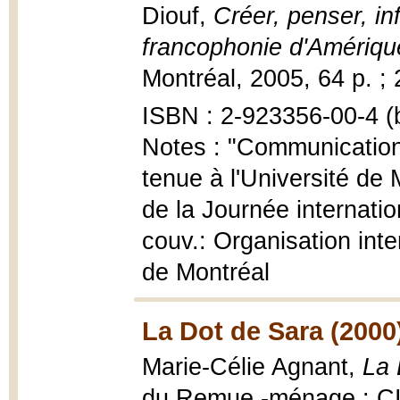
Diouf,
Créer, penser, i
francophonie d'Amériqu
Montréal, 2005, 64 p. ;
ISBN : 2-923356-00-4 (b
Notes : "Communications
tenue à l'Université de
de la Journée internatio
couv.: Organisation inte
de Montréal
La Dot de Sara (2000
Marie-Célie Agnant,
La 
du Remue -ménage : CI