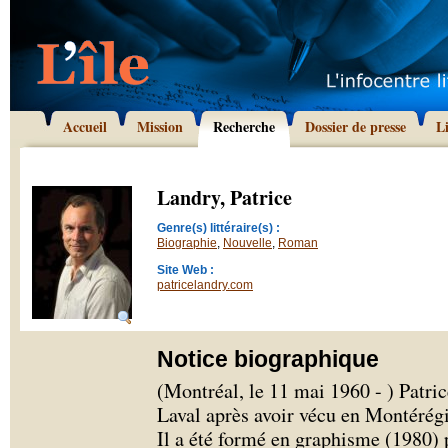
Accueil
Mission
Recherche
Dossier de presse
L
Landry, Patrice
Genre(s) littéraire(s) :
Biographie
,
Nouvelle
,
Roman
Site Web :
patricelandry.com
Notice biographique
(Montréal, le 11 mai 1960 - ) Patri
Laval après avoir vécu en Montérégi
Il a été formé en graphisme (1980)