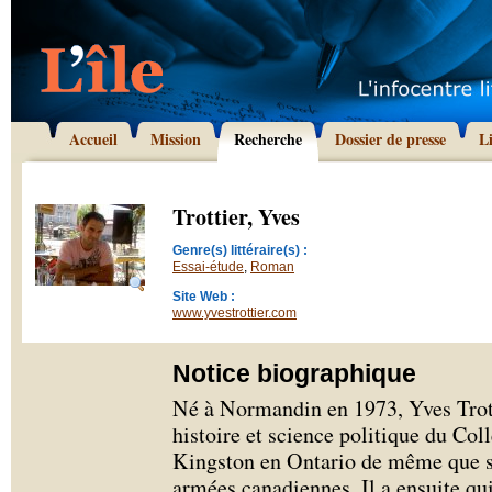
Accueil
Mission
Recherche
Dossier de presse
L
Trottier, Yves
Genre(s) littéraire(s) :
Essai-étude
,
Roman
Site Web :
www.yvestrottier.com
Notice biographique
Né à Normandin en 1973, Yves Trott
histoire et science politique du Col
Kingston en Ontario de même que s
armées canadiennes. Il a ensuite qu