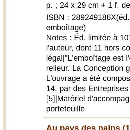
p. ; 24 x 29 cm + 1 f. de
ISBN : 289249186X(éd. 
emboîtage)
Notes : Éd. limitée à 1
l'auteur, dont 11 hors 
légal|"L'emboîtage est l
relieur. La Conception 
L'ouvrage a été compos
14, par des Entreprises 
[5]|Matériel d'accompag
portefeuille
Au pays des nains (