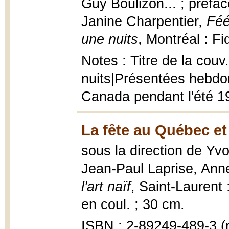
Guy Boulizon... ; préfac
Janine Charpentier,
Féé
une nuits
, Montréal : Fi
Notes : Titre de la couv.
nuits|Présentées hebdo
Canada pendant l'été 1
La fête au Québec et l
sous la direction de Yv
Jean-Paul Laprise, Ann
l'art naïf
, Saint-Laurent :
en coul. ; 30 cm.
ISBN : 2-89249-489-3 (r