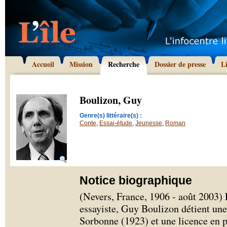
Accueil
Mission
Recherche
Dossier de presse
L
Boulizon, Guy
Genre(s) littéraire(s) :
Conte
,
Essai-étude
,
Jeunesse
,
Roman
Notice biographique
(Nevers, France, 1906 - août 2003) 
essayiste, Guy Boulizon détient une
Sorbonne (1923) et une licence en ph