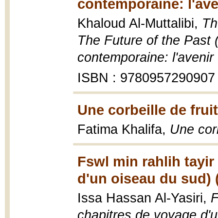
contemporaine: l'ave
Khaloud Al-Muttalibi,
Th
The Future of the Past
contemporaine: l'avenir
ISBN : 9780957290907
Une corbeille de frui
Fatima Khalifa,
Une corb
Fswl min rahlih tayi
d'un oiseau du sud) 
Issa Hassan Al-Yasiri,
F
chapitres de voyage d'u