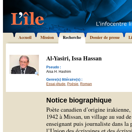
Accueil
Mission
Recherche
Dossier de presse
L
Al-Yasiri, Issa Hassan
Pseudo :
Aisa H. Hashim
Genre(s) littéraire(s) :
Essai-étude
,
Poésie
,
Roman
Notice biographique
Poète canadien d’origine irakienne,
1942 à Missan, un village au sud de l
enseignant puis journaliste dans la 
l’Union des écrivaines et des écriva