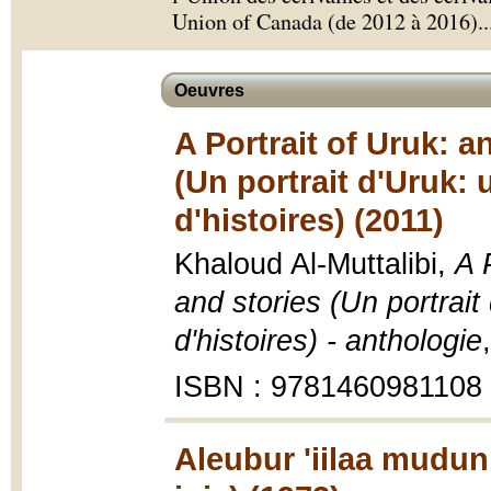
Union of Canada (de 2012 à 2016).
.
Oeuvres
A Portrait of Uruk: 
(Un portrait d'Uruk:
d'histoires) (2011)
Khaloud Al-Muttalibi,
A 
and stories (Un portrai
d'histoires) - anthologie
ISBN : 9781460981108
Aleubur 'iilaa mudun