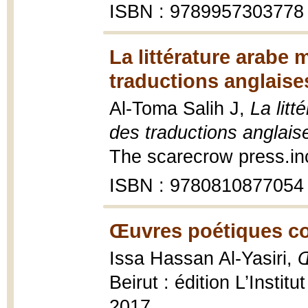
ISBN : 9789957303778
La littérature arabe
traductions anglaise
Al-Toma Salih J,
La lit
des traductions anglais
The scarecrow press.in
ISBN : 9780810877054
Œuvres poétiques co
Issa Hassan Al-Yasiri,
Œ
Beirut : édition L’Insti
2017