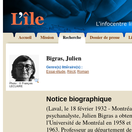
Accueil
Mission
Recherche
Dossier de presse
L
Bigras, Julien
Genre(s) littéraire(s) :
Essai-étude
,
Récit
,
Roman
Photo : © François
LECLAIRE
Notice biographique
(Laval, le 18 février 1932 - Montréa
psychanalyste, Julien Bigras a obte
l'Université de Montréal en 1958 et 
1963. Professeur au département de 