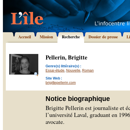
Accueil
Mission
Recherche
Dossier de presse
L
Pellerin, Brigitte
Genre(s) littéraire(s) :
Essai-étude
,
Nouvelle
,
Roman
Site Web :
brigittepellerin.com
Notice biographique
Brigitte Pellerin est journaliste et é
l’université Laval, graduant en 1996
avocate.