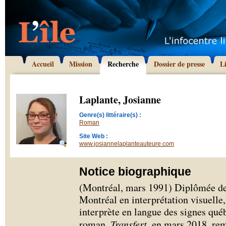
Accueil
Mission
Recherche
Dossier de presse
L
Laplante, Josianne
Genre(s) littéraire(s) :
Roman
Site Web :
www.josiannelaplanteauteure.com
Notice biographique
(Montréal, mars 1991) Diplômée de
Montréal en interprétation visuelle
interprète en langue des signes qué
roman,
Transfert
, en mars 2018, rem