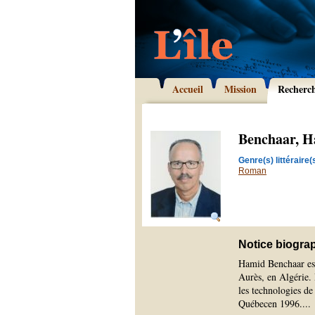
Accueil
Mission
Recherc
Benchaar, 
Genre(s) littéraire(s
Roman
Notice biogra
Hamid Benchaar est
Aurès, en Algérie. 
les technologies de
Québecen 1996.
...