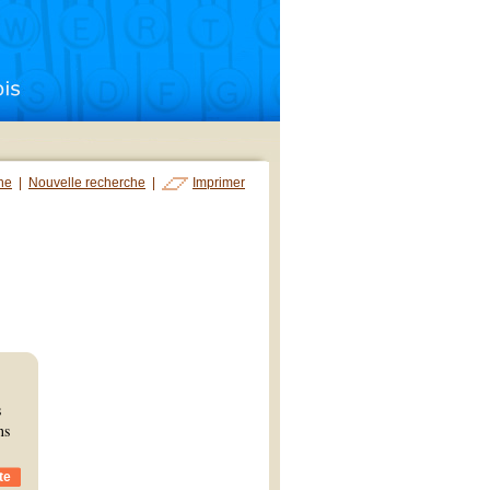
che
|
Nouvelle recherche
|
Imprimer
s
ns
te