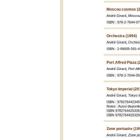
Moscou cosmos (2
André Girard,
Moscou
ISBN : 978-2-7644-07
Orchestra (1994)
André Girard,
Orchest
ISBN : 2-89005-591-4 
Port Alfred Plaza (
André Girard,
Port Al
ISBN : 978-2-7644-05
Tokyo Imperial (20
André Girard,
Tokyo I
ISBN : 978276442345
Notes : Aussi disponi
ISBN 9782764425336
ISBN 9782764425329 
Zone portuaire (19
André Girard,
Zone po