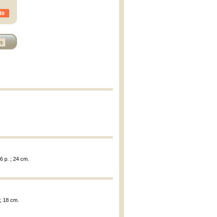
te
n
56 p. ; 24 cm.
 ; 18 cm.