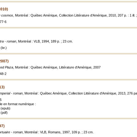
010)
 cosmos
, Montréal : Québec Amérique, Collection Littérature d'Amérique, 2010, 207 p. : 1 ill. 
77-6
ra - roman
, Montréal : VLB, 1994, 189 p. ; 23 cm.
(br.)
2007)
fred Plaza
, Montréal : Québec Amérique, Littérature d'Amérique, 2007
48-2
13)
mperial - roman
, Montréal : Québec Amérique, Collection Littérature d'Amérique, 2013, 276 p
5
ble en format numérique :
 (epub)
(pdf)
97)
rtuaire - roman
, Montréal : VLB, Romans, 1997, 109 p. ; 23 cm.