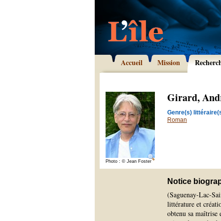
Accueil
Mission
Recherc
Girard, And
Genre(s) littéraire(s
Roman
Photo : © Jean Foster
Notice biogra
(Saguenay-Lac-Saint
littérature et créat
obtenu sa maîtrise