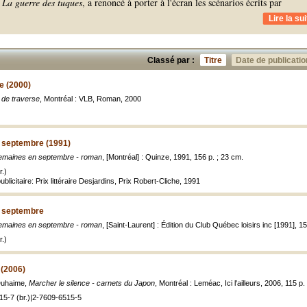
e
La guerre des tuques
, a renoncé à porter à l'écran les scénarios écrits par
Lire la sui
Classé par :
Titre
Date de publicatio
e (2000)
de traverse
, Montréal : VLB, Roman, 2000
 septembre (1991)
emaines en septembre - roman
, [Montréal] : Quinze, 1991, 156 p. ; 23 cm.
.)
blicitaire: Prix littéraire Desjardins, Prix Robert-Cliche, 1991
 septembre
emaines en septembre - roman
, [Saint-Laurent] : Édition du Club Québec loisirs inc [1991], 1
.)
 (2006)
Duhaime,
Marcher le silence - carnets du Japon
, Montréal : Leméac, Ici l'ailleurs, 2006, 115 p.
15-7 (br.)|2-7609-6515-5