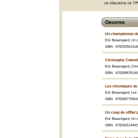
en éducation en 19
Oeuvres
Un championnat de 
Eric Beauregard,
Un c
ISBN : 978292501418
Christophe Colomb
Eric Beauregard,
Chri
ISBN : 978289878146
Les chroniques de
Eric Beauregard,
Les 
ISBN : 978289775903
Un coup de sifflet 
Eric Beauregard,
Un c
ISBN : 978292514492