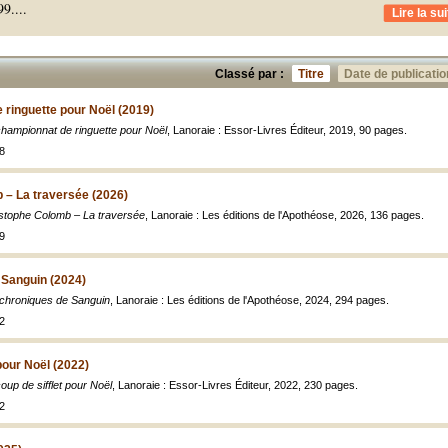
99.
...
Lire la sui
Classé par :
Titre
Date de publicatio
ringuette pour Noël (2019)
hampionnat de ringuette pour Noël
, Lanoraie : Essor-Livres Éditeur, 2019, 90 pages.
8
 – La traversée (2026)
stophe Colomb – La traversée
, Lanoraie : Les éditions de l'Apothéose, 2026, 136 pages.
9
 Sanguin (2024)
chroniques de Sanguin
, Lanoraie : Les éditions de l'Apothéose, 2024, 294 pages.
2
pour Noël (2022)
oup de sifflet pour Noël
, Lanoraie : Essor-Livres Éditeur, 2022, 230 pages.
2