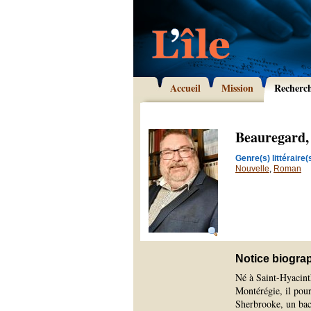
Accueil
Mission
Recherc
Beauregard,
Genre(s) littéraire(s
Nouvelle
,
Roman
Notice biogra
Né à Saint-Hyacinth
Montérégie, il pour
Sherbrooke, un bacc