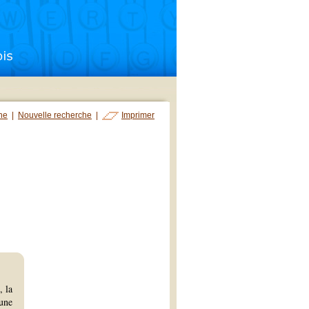
che
|
Nouvelle recherche
|
Imprimer
, la
eune