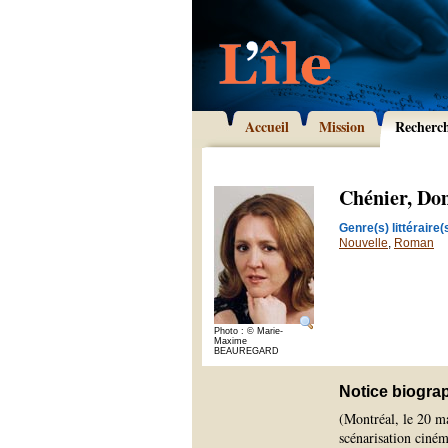
Accueil
Mission
Recherc
Chénier, Do
Genre(s) littéraire(s
Nouvelle
,
Roman
Photo : © Marie-
Maxime
BEAUREGARD
Notice biogra
(Montréal, le 20 ma
scénarisation ciném