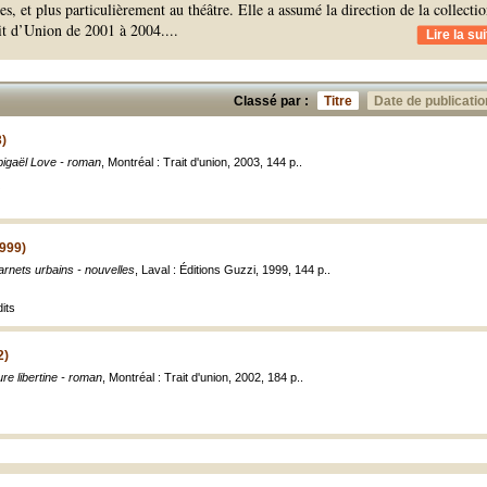
res, et plus particulièrement au théâtre. Elle a assumé la direction de la collecti
ait d’Union de 2001 à 2004.
...
Lire la sui
Classé par :
Titre
Date de publicatio
3)
bigaël Love - roman
, Montréal : Trait d'union, 2003, 144 p..
1999)
rnets urbains - nouvelles
, Laval : Éditions Guzzi, 1999, 144 p..
dits
2)
re libertine - roman
, Montréal : Trait d'union, 2002, 184 p..