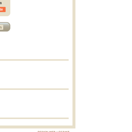
on
te
n