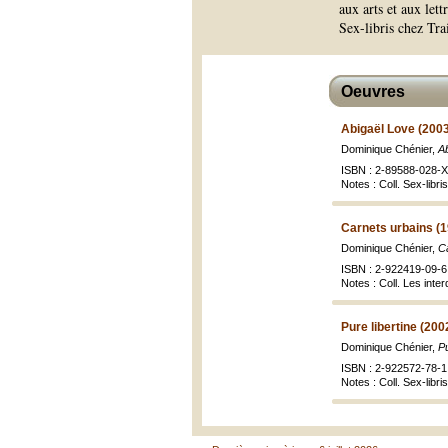
aux arts et aux lett
Sex-libris chez Tr
Oeuvres
Abigaël Love (200
Dominique Chénier,
A
ISBN : 2-89588-028-X
Notes : Coll. Sex-libris
Carnets urbains (
Dominique Chénier,
Ca
ISBN : 2-922419-09-6
Notes : Coll. Les inter
Pure libertine (200
Dominique Chénier,
Pu
ISBN : 2-922572-78-1
Notes : Coll. Sex-libris