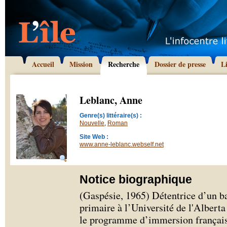
Accueil
Mission
Recherche
Dossier de presse
L
Leblanc, Anne
Genre(s) littéraire(s) :
Nouvelle
,
Roman
Site Web :
www.anne-leblanc.webself.net
Notice biographique
(Gaspésie, 1965) Détentrice d’un b
primaire à l’Université de l'Albert
le programme d’immersion françai