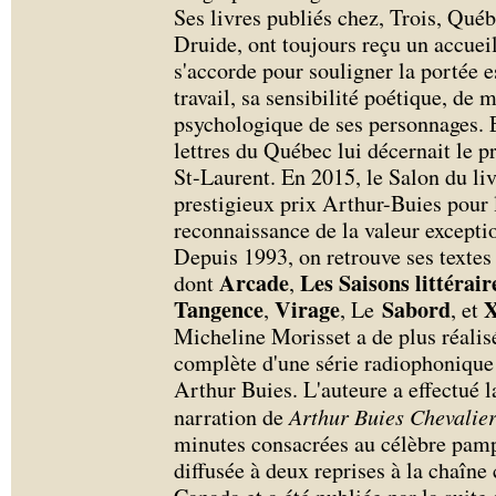
Ses livres publiés chez, Trois, Qu
Druide, ont toujours reçu un accueil
s'accorde pour souligner la portée e
travail, sa sensibilité poétique, de
psychologique de ses personnages. E
lettres du Québec lui décernait le pr
St-Laurent. En 2015, le Salon du li
prestigieux prix Arthur-Buies pour 
reconnaissance de la valeur exceptio
Depuis 1993, on retrouve ses textes 
Arcade
Les Saisons littérair
dont
,
Tangence
Virage
Sabord
,
, Le
, et
Micheline Morisset a de plus réalis
complète d'une série radiophoniqu
Arthur Buies. L'auteure a effectué la
narration de
Arthur Buies Chevalier
minutes consacrées au célèbre pamph
diffusée à deux reprises à la chaîne