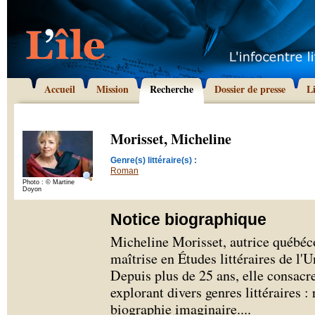
Accueil
Mission
Recherche
Dossier de presse
L
Morisset, Micheline
Genre(s) littéraire(s) :
Roman
Photo : © Martine
Doyon
Notice biographique
Micheline Morisset, autrice québéco
maîtrise en Études littéraires de l
Depuis plus de 25 ans, elle consacr
explorant divers genres littéraires :
biographie imaginaire.
...