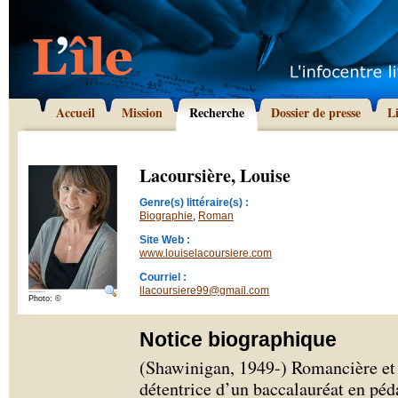
Accueil
Mission
Recherche
Dossier de presse
L
Lacoursière, Louise
Genre(s) littéraire(s) :
Biographie
,
Roman
Site Web :
www.louiselacoursiere.com
Courriel :
llacoursiere99@gmail.com
Photo: ©
Notice biographique
(Shawinigan, 1949-) Romancière et 
détentrice d’un baccalauréat en péd