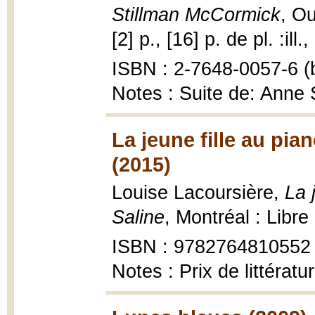
Stillman McCormick
, Ou
[2] p., [16] p. de pl. :ill.
ISBN : 2-7648-0057-6 (b
Notes : Suite de: Anne
La jeune fille au pia
(2015)
Louise Lacoursière,
La 
Saline
, Montréal : Libr
ISBN : 9782764810552
Notes : Prix de littérat