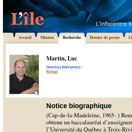
Accueil
Mission
Recherche
Dossier de presse
L
Martin, Luc
Genre(s) littéraire(s) :
Roman
Notice biographique
(Cap-de-la-Madeleine, 1965- ) Roma
obtenu un baccalauréat d’enseignem
l’Université du Québec à Trois-Rivi