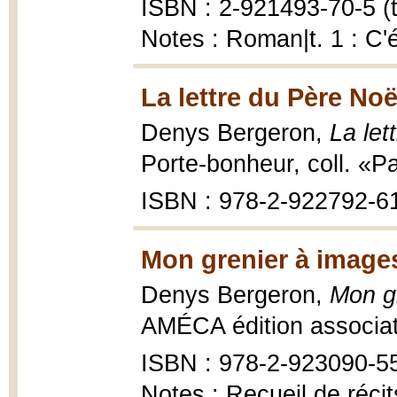
ISBN : 2-921493-70-5 (t.
Notes : Roman|t. 1 : C'
La lettre du Père Noë
Denys Bergeron,
La let
Porte-bonheur, coll. «Pa
ISBN : 978-2-922792-6
Mon grenier à images
Denys Bergeron,
Mon g
AMÉCA édition associat
ISBN : 978-2-923090-5
Notes : Recueil de récits