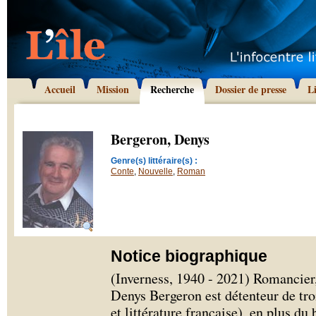
Accueil
Mission
Recherche
Dossier de presse
L
Bergeron, Denys
Genre(s) littéraire(s) :
Conte
,
Nouvelle
,
Roman
Notice biographique
(Inverness, 1940 - 2021) Romancier,
Denys Bergeron est détenteur de tro
et littérature française), en plus d