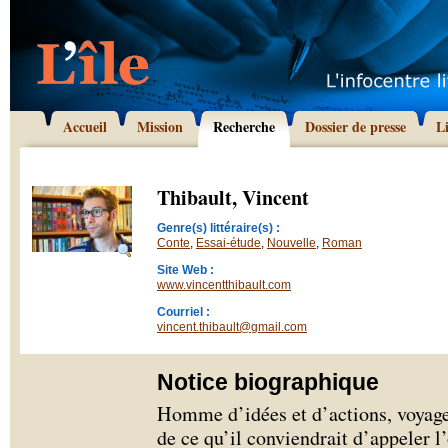
Accueil
Mission
Recherche
Dossier de presse
L
Thibault, Vincent
Genre(s) littéraire(s) :
Conte
,
Essai-étude
,
Nouvelle
,
Roman
Site Web :
www.vincentthibault.com
Courriel :
vincent.thibault@gmail.com
Notice biographique
Homme d’idées et d’actions, voyageu
de ce qu’il conviendrait d’appeler 