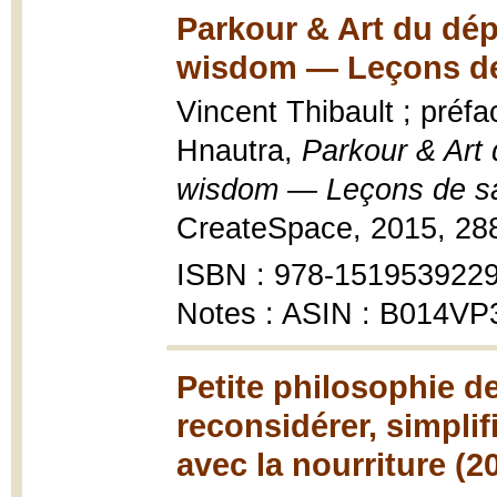
Parkour & Art du dép
wisdom — Leçons de 
Vincent Thibault ; préf
Hnautra,
Parkour & Art 
wisdom — Leçons de sa
CreateSpace, 2015, 288
ISBN : 978-151953922
Notes : ASIN : B014V
Petite philosophie de
reconsidérer, simplif
avec la nourriture (2