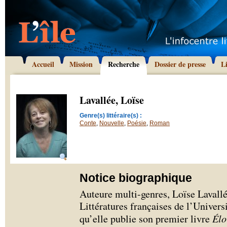
Accueil
Mission
Recherche
Dossier de presse
L
Lavallée, Loïse
Genre(s) littéraire(s) :
Conte
,
Nouvelle
,
Poésie
,
Roman
Notice biographique
Auteure multi-genres, Loïse Lavallé
Littératures françaises de l’Univer
qu’elle publie son premier livre
Élo