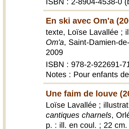
ISBN : 2-8904-4538-0 (b
En ski avec Om'a (20
texte, Loïse Lavallée ; 
Om'a
, Saint-Damien-de-
2009
ISBN : 978-2-922691-7
Notes : Pour enfants de
Une faim de louve (2
Loïse Lavallée ; illustr
cantiques charnels
, Orl
p. : ill. en coul. ; 22 cm.