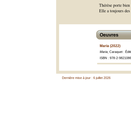
Thérèse porte bien l
Elle a toujours des 
Oeuvres
Maria (2022)
Maria
, Caraquet : Édi
ISBN : 978-2-9821086
Dernière mise à jour : 6 juillet 2026