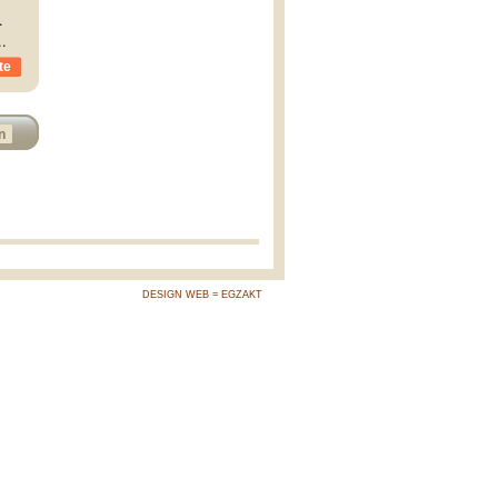
.
..
te
n
DESIGN WEB = EGZAKT