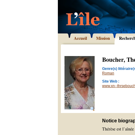
Accueil
Mission
Recherc
Boucher, Th
Genre(s) littéraire(s
Roman
Site Web :
www.xn--thrsebouch
Notice biogra
Thérèse est l’aîné