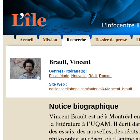
Accueil
Mission
Recherche
Dossier de presse
L
Brault, Vincent
Genre(s) littéraire(s) :
Essai-étude
,
Nouvelle
,
Récit
,
Roman
Site Web :
editionsheliotrope.com/auteurs/44/vincent_brault
Notice biographique
Vincent Brault est né à Montréal en 
la littérature à l’UQAM. Il écrit dan
des essais, des nouvelles, des récits
philosophie au cégep, où il anime au