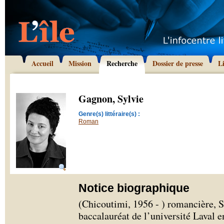
Accueil
Mission
Recherche
Dossier de presse
L
Gagnon, Sylvie
Genre(s) littéraire(s) :
Roman
Notice biographique
(Chicoutimi, 1956 - ) romancière, 
baccalauréat de l’université Laval 