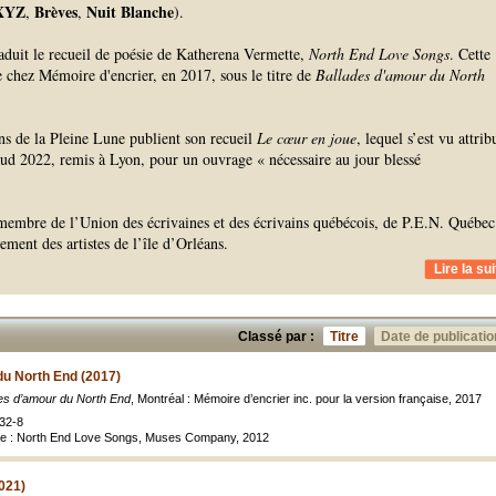
XYZ
Brèves
Nuit Blanche
,
,
).
aduit le recueil de poésie de Katherena Vermette,
North End Love Songs
. Cette
e chez Mémoire d'encrier, en 2017, sous le titre de
Ballades d'amour
du North
ns de la Pleine Lune publient son recueil
Le cœur en joue
, lequel s’est vu attrib
ud 2022, remis à Lyon, pour un ouvrage « nécessaire au jour blessé
membre de l’Union des écrivaines et des écrivains québécois, de P.E.N. Québec
ement des artistes de l’île d’Orléans.
Lire la sui
Classé par :
Titre
Date de publicatio
du North End (2017)
es d’amour du North End
, Montréal : Mémoire d’encrier inc. pour la version française, 2017
32-8
nale : North End Love Songs, Muses Company, 2012
021)