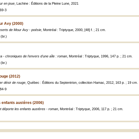
r en joue
, Lachine : Éditions de la Pleine Lune, 2021
69-3
ur Avy (2000)
serts de Mour Avy - poésie
, Montréal : Triptyque, 2000, [48] f. ; 21 cm.
(br.)
a - chroniques de l'envers d'une aîle : roman
, Montréal : Triptyque, 1996, 147 p. ; 21 cm.
(br.)
rouge (2012)
er désir de rouge
, Québec : Éditions du Septentrion, collection Hamac, 2012, 163 p. ; 19 cm.
84-9
s enfants austères (2006)
t déporte les enfants austères - roman
, Montréal : Triptyque, 2006, 117 p. ; 21 cm.