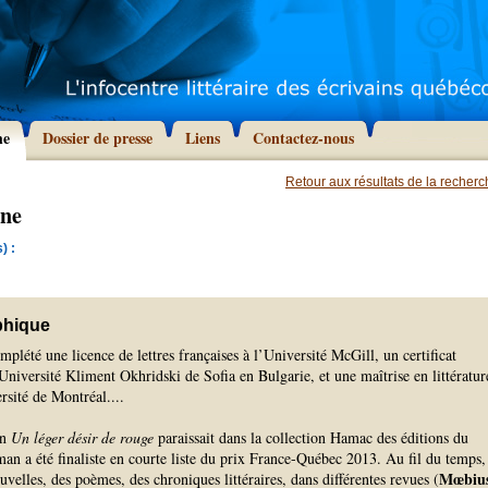
he
Dossier de presse
Liens
Contactez-nous
Retour aux résultats de la recher
ène
) :
phique
plété une licence de lettres françaises à l’Université McGill, un certificat
’Université Kliment Okhridski de Sofia en Bulgarie, et une maîtrise en littératur
rsité de Montréal.
...
an
Un léger désir de rouge
paraissait dans la collection Hamac des éditions du
an a été finaliste en courte liste du prix France-Québec 2013. Au fil du temps,
Mœbiu
uvelles, des poèmes, des chroniques littéraires, dans différentes revues (