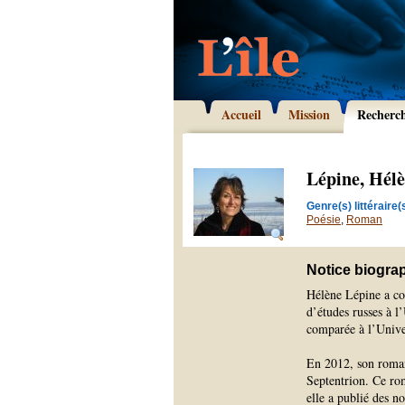
Accueil
Mission
Recherc
Lépine, Hél
Genre(s) littéraire(s
Poésie
,
Roman
Notice biogra
Hélène Lépine a com
d’études russes à l
comparée à l’Unive
En 2012, son rom
Septentrion. Ce rom
elle a publié des no