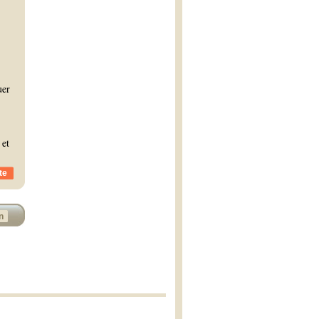
uer
 et
te
n