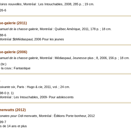
oires nouvelles
, Montréal : Les Intouchables, 2008, 285 p. ; 19 cm.
26-6
e-galerie (2011)
amuel de la chasse-galerie
, Montréal : Québec Amérique, 2011, 178 p. ; 18 cm.
88-6
, Montréal :$bMédiaspaul, 2006 Pour les jeunes
e-galerie (2006)
amuel de la chasse-galerie
, Montréal : Médiaspaul, Jeunesse-plus ; 8, 2006, 156 p. ; 18 cm.
(br.)
e la couv.: Fantastique
)
oixante six
, Paris : Hugo & cie, 2011, vol. ; 24 cm.
8-0 (t. 1)
 Montréal : Les Intouchables, 2009- Pour adolescents
menvatts (2012)
onates pour Odi-menvatts
, Montréal : Éditions Porte-bonheur, 2012
99-7
s de 14 ans et plus