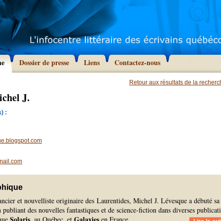
he
Dossier de presse
Liens
Contactez-nous
Retour aux résultats de la recher
chel J.
) :
ue.blogspot.com
mail.com
phique
cier et nouvelliste originaire des Laurentides, Michel J. Lévesque a débuté sa
n publiant des nouvelles fantastiques et de science-fiction dans diverses publicat
Solaris,
Galaxies
 que
au Québec, et
en France.
...