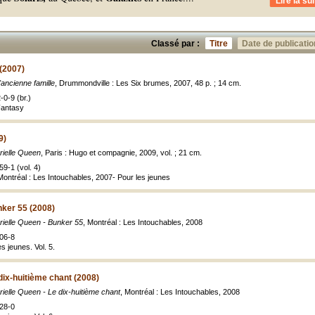
Lire la sui
Classé par :
Titre
Date de publicatio
 (2007)
'ancienne famille
, Drummondville : Les Six brumes, 2007, 48 p. ; 14 cm.
0-9 (br.)
Fantasy
9)
rielle Queen
, Paris : Hugo et compagnie, 2009, vol. ; 21 cm.
9-1 (vol. 4)
 Montréal : Les Intouchables, 2007- Pour les jeunes
nker 55 (2008)
rielle Queen - Bunker 55
, Montréal : Les Intouchables, 2008
06-8
s jeunes. Vol. 5.
 dix-huitième chant (2008)
rielle Queen - Le dix-huitième chant
, Montréal : Les Intouchables, 2008
28-0