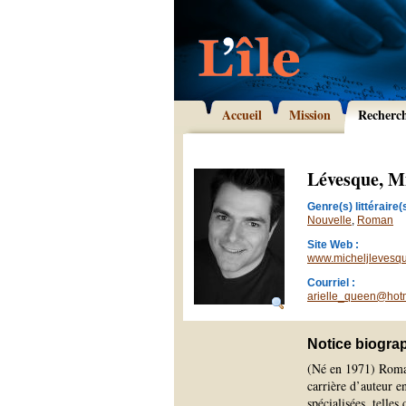
Accueil
Mission
Recherc
Lévesque, Mi
Genre(s) littéraire(s
Nouvelle
,
Roman
Site Web :
www.micheljlevesq
Courriel :
arielle_queen@hot
Notice biogra
(Né en 1971) Roman
carrière d’auteur e
spécialisées, telles