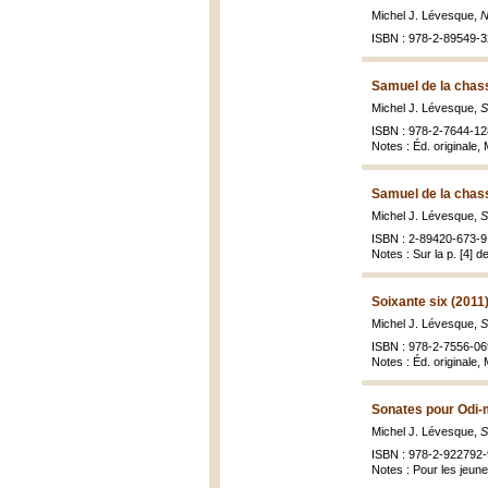
Michel J. Lévesque,
N
ISBN : 978-2-89549-3
Samuel de la chass
Michel J. Lévesque,
S
ISBN : 978-2-7644-12
Notes : Éd. originale
Samuel de la chass
Michel J. Lévesque,
S
ISBN : 2-89420-673-9 
Notes : Sur la p. [4] d
Soixante six (2011
Michel J. Lévesque,
S
ISBN : 978-2-7556-069
Notes : Éd. originale,
Sonates pour Odi-
Michel J. Lévesque,
S
ISBN : 978-2-922792-
Notes : Pour les jeune