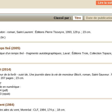
Lire la sui
Classé par :
Titre
Date de publicatio
ndon - roman
, Saint-Laurent : Éditions Pierre Tisseyre, 1993, 129 p. ; 23 cm.
(br.)
ps fixé (2005)
que d'un temps fixé - fragments autobiographiques
, Laval : Éditions Trois, Collection Topaze
t (2014)
ur de la forêt - suivi de, Une journée dans la vie de monsieur Bloch, roman
, Saint-Sauveur : 
 207 pages ; 23 cm.
7
ble en numérique :
 (pdf)
3 (epub)
vent (1984)
es ailes du vent
, Montréal : CLF, 1984, 174 p. ; 18 cm.