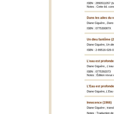
ISBN : 2890511057 (br
Notes : Cette éd. const
Dans les ailes du 
Diane Giguère.,
Dans 
ISBN : 077530087X
Un dieu fantôme (
Diane Giguère,
Un di
ISBN : 2-89516-026-0
L'eau est profonde
Diane Giguère.,
L'eau
ISBN : 0775392073
Notes : Édition revue 
L'Eau est profonde 
Diane Giguère,
L'Eau 
Innocence (1966)
Diane Giguère ; trans
Notes : Traduction de