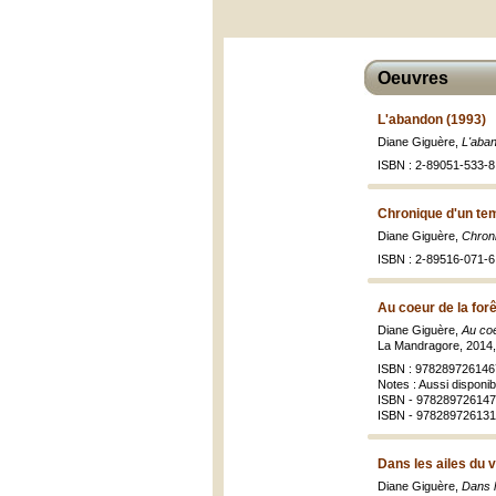
Oeuvres
L'abandon (1993)
Diane Giguère,
L'aba
ISBN : 2-89051-533-8 
Chronique d'un tem
Diane Giguère,
Chroni
ISBN : 2-89516-071-6
Au coeur de la forê
Diane Giguère,
Au coe
La Mandragore, 2014,
ISBN : 978289726146
Notes : Aussi disponi
ISBN - 9782897261474
ISBN - 978289726131
Dans les ailes du 
Diane Giguère,
Dans l