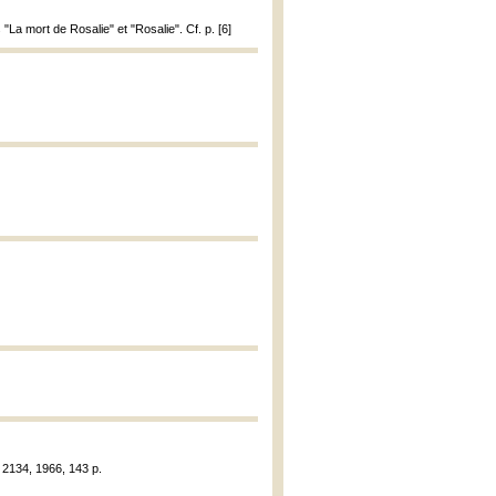
 "La mort de Rosalie" et "Rosalie". Cf. p. [6]
 2134, 1966, 143 p.