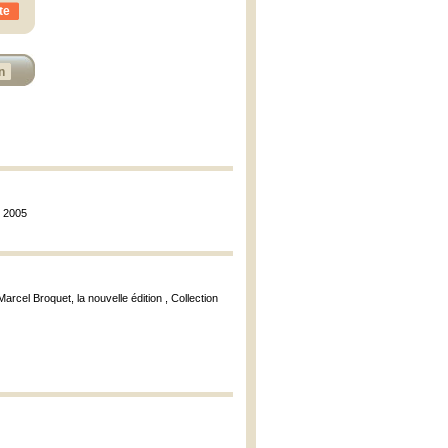
te
n
, 2005
Marcel Broquet, la nouvelle édition , Collection