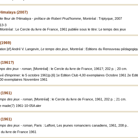
l'Himalaya (2007)
ite fleur de l'Himalaya - préface de Robert Prud'homme
, Montréal : Triptyque, 2007
13-3
Montréal : Le Cercle du livre de France, 1961 publiée sous le titre: Le temps des jeux
 (1969)
tion [d'] André V. Langevin,
Le temps des jeux
, Montréal : Editions du Renouveau pédagogiq
 (1961?)
mps des jeux - roman
, [Montréal] : le Cercle du livre de France, 1961?, 202 p. ; 20 cm.
evé d'imprimer: le 5 octobre 1961|p.[6] 1e Edition Club 4,00 exemplaires Octobre 1961 2e Edi
2,000 exemplaires Novembre 1961
 (1961)
mps des jeux - roman
, [Montréal] : le Cercle du livre de France, 1961, 202 p. ; 21 cm.
re made(7) 1961-10-05A aler
 (1961)
mps des jeux - roman
, Paris : Laffont, Les jeunes romanciers canadiens, 1961, 208 p..
e du livre de France 1961