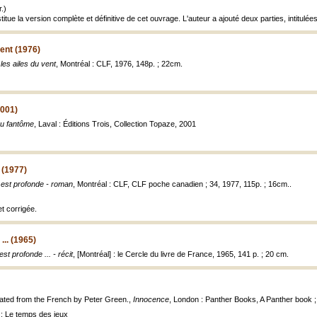
.)
itue la version complète et définitive de cet ouvrage. L'auteur a ajouté deux parties, intitulées
vent (1976)
les ailes du vent
, Montréal : CLF, 1976, 148p. ; 22cm.
2001)
eu fantôme
, Laval : Éditions Trois, Collection Topaze, 2001
 (1977)
 est profonde - roman
, Montréal : CLF, CLF poche canadien ; 34, 1977, 115p. ; 16cm..
et corrigée.
... (1965)
est profonde ... - récit
, [Montréal] : le Cercle du livre de France, 1965, 141 p. ; 20 cm.
lated from the French by Peter Green.,
Innocence
, London : Panther Books, A Panther book ;
 : Le temps des jeux