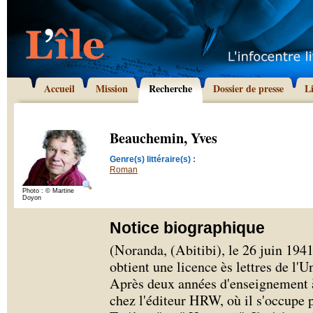
Accueil
Mission
Recherche
Dossier de presse
L
Beauchemin, Yves
Genre(s) littéraire(s) :
Roman
Photo : © Martine
Doyon
Notice biographique
(Noranda, (Abitibi), le 26 juin 19
obtient une licence ès lettres de l'
Après deux années d'enseignement à 
chez l'éditeur HRW, où il s'occupe 