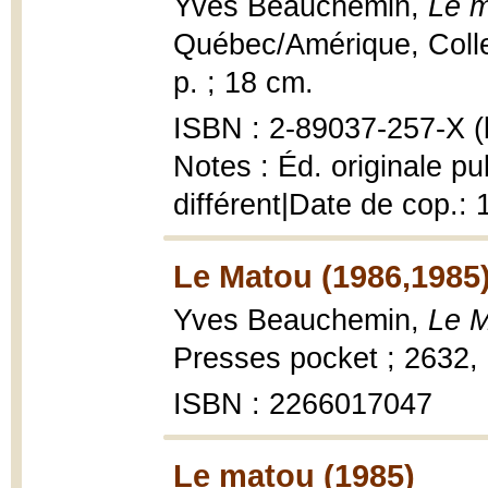
Yves Beauchemin,
Le m
Québec/Amérique, Collec
p. ; 18 cm.
ISBN : 2-89037-257-X (b
Notes : Éd. originale p
différent|Date de cop.:
Le Matou (1986,1985
Yves Beauchemin,
Le M
Presses pocket ; 2632, 
ISBN : 2266017047
Le matou (1985)