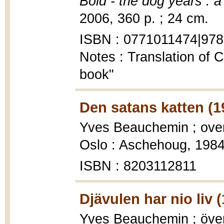
Bold - the dog years : a
2006, 360 p. ; 24 cm.
ISBN : 0771011474|97
Notes : Translation of 
book"
Den satans katten (1
Yves Beauchemin ; over
Oslo : Aschehoug, 1984,
ISBN : 8203112811
Djävulen har nio liv 
Yves Beauchemin ; över