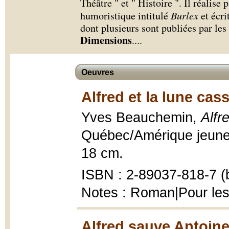
Théâtre " et " Histoire ". Il réalis
humoristique intitulé
Burlex
et écri
dont plusieurs sont publiées par le
Dimensions
.
...
Oeuvres
Alfred et la lune cas
Yves Beauchemin,
Alfr
Québec/Amérique jeuness
18 cm.
ISBN : 2-89037-818-7 (b
Notes : Roman|Pour les
Alfred sauve Antoine