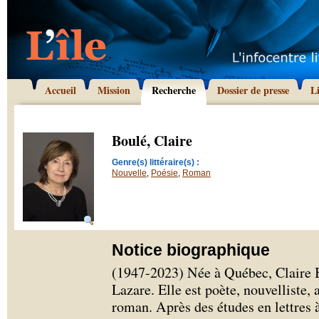
Accueil
Mission
Recherche
Dossier de presse
L
Boulé, Claire
Genre(s) littéraire(s) :
Nouvelle
,
Poésie
,
Roman
Notice biographique
(1947-2023) Née à Québec, Claire B
Lazare. Elle est poète, nouvelliste, 
roman. Après des études en lettres à