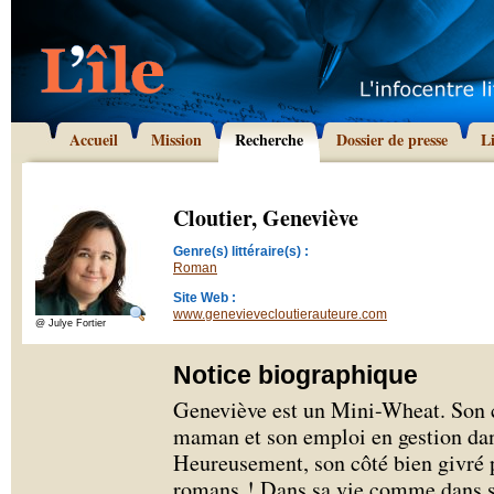
Accueil
Mission
Recherche
Dossier de presse
L
Cloutier, Geneviève
Genre(s) littéraire(s) :
Roman
Site Web :
www.genevievecloutierauteure.com
@ Julye Fortier
Notice biographique
Geneviève est un Mini-Wheat. Son c
maman et son emploi en gestion dan
Heureusement, son côté bien givré p
romans ! Dans sa vie comme dans se