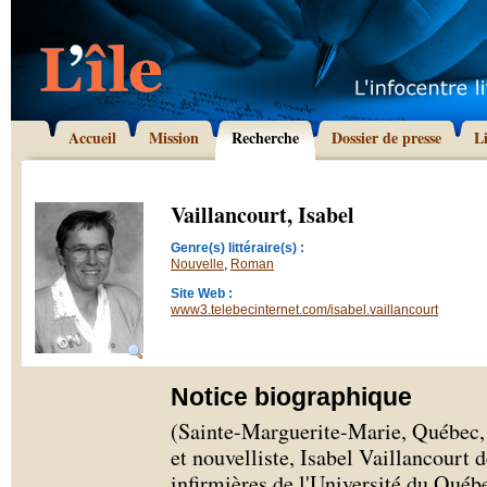
Accueil
Mission
Recherche
Dossier de presse
L
Vaillancourt, Isabel
Genre(s) littéraire(s) :
Nouvelle
,
Roman
Site Web :
www3.telebecinternet.com/isabel.vaillancourt
Notice biographique
(Sainte-Marguerite-Marie, Québec, 
et nouvelliste, Isabel Vaillancourt 
infirmières de l'Université du Qué