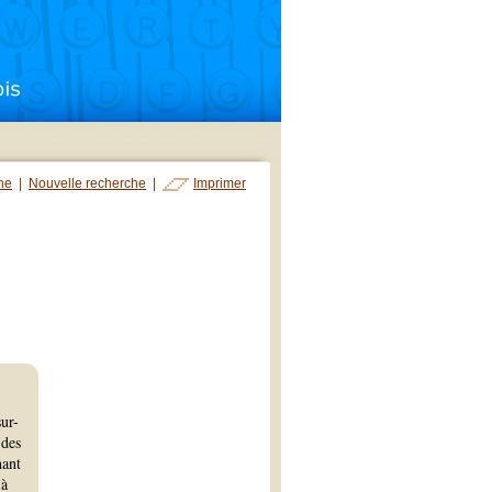
che
|
Nouvelle recherche
|
Imprimer
ur-
 des
nant
 à