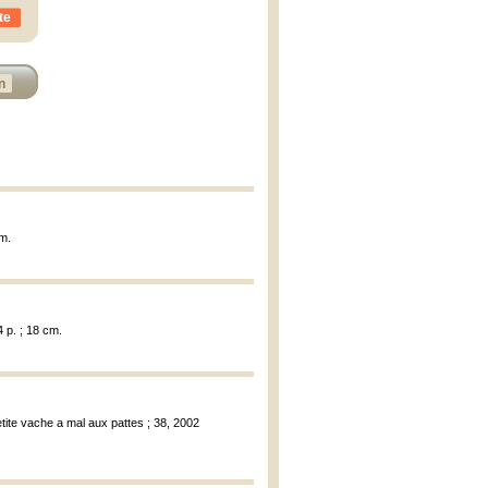
te
n
cm.
4 p. ; 18 cm.
etite vache a mal aux pattes ; 38, 2002