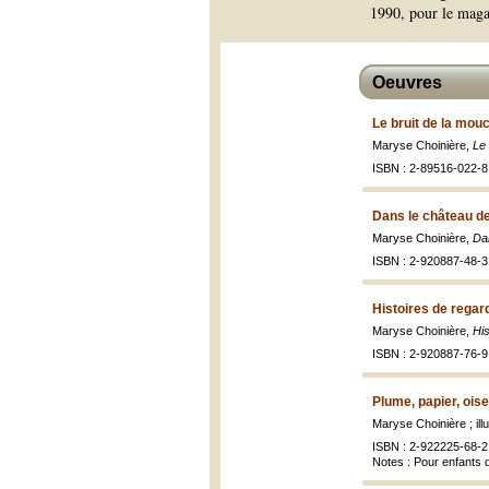
1990, pour le magaz
Oeuvres
Le bruit de la mou
Maryse Choinière,
Le 
ISBN : 2-89516-022-8 
Dans le château d
Maryse Choinière,
Da
ISBN : 2-920887-48-3 
Histoires de regar
Maryse Choinière,
His
ISBN : 2-920887-76-9 
Plume, papier, ois
Maryse Choinière ; il
ISBN : 2-922225-68-2
Notes : Pour enfants 