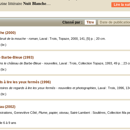
Nuit Blanche
ine littéraire
.
...
Lire la sui
Classé par :
Titre
Date de publicatio
che (2000)
bruit de la mouche - roman
, Laval : Trois, Topaze, 2000, 141, [5] p. ; 20 cm.
(br.)
e Barbe-Bleue (1993)
ns le château de Barbe-Bleue - nouvelles
, Laval : Trois, Collection Topaze, 1993, 49 p. ; 23 
(br.)
ds à lire les yeux fermés (1996)
toires de regards à lire les yeux fermés - nouvelles et photographies
, Laval : Trois, 1996, 13
(br.)
eau (2002)
lustrations, Geneviève Côté,
Plume, papier, oiseau
, Saint-Lambert : Soulières, Collection Ma p
de 6 à 9 ans