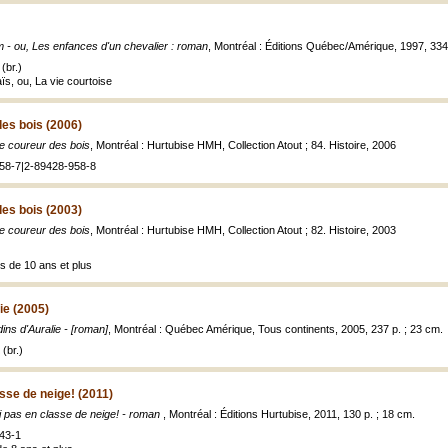
 - ou, Les enfances d'un chevalier : roman
, Montréal : Éditions Québec/Amérique, 1997, 334, 
(br.)
aïs, ou, La vie courtoise
des bois (2006)
ite coureur des bois
, Montréal : Hurtubise HMH, Collection Atout ; 84. Histoire, 2006
58-7|2-89428-958-8
des bois (2003)
ite coureur des bois
, Montréal : Hurtubise HMH, Collection Atout ; 82. Histoire, 2003
s de 10 ans et plus
ie (2005)
dins d'Auralie - [roman]
, Montréal : Québec Amérique, Tous continents, 2005, 237 p. ; 23 cm.
(br.)
asse de neige! (2011)
ai pas en classe de neige! - roman
, Montréal : Éditions Hurtubise, 2011, 130 p. ; 18 cm.
43-1