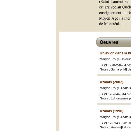
(Saint-Laurent-sur
est arrivée au Québ
enseignement, après
Moyen Âge l'a incit
de Montréal.
...
Oeuvres
Un avion dans la nu
Maryse Rouy,
Un avio
ISBN : 978-2-89647-2
Notes : Sur la p. [4] d
Azalaïs (2002)
Maryse Rouy,
Azalaïs
ISBN : 2-7644-0147-7
Notes : Éd. originale p
Azalaïs (1996)
Maryse Rouy,
Azalaïs
ISBN : 2-89430-201-0 
Notes : Roman|Éd. ori