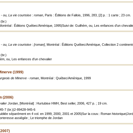
 - ou, La vie courtoise : roman
, Paris : Éditions de Fallois, 1996, 283, [2] p. : 1 carte ; 23 cm.
(br.)
, Montréal : Éditions Québec/Amérique, 1995|Suivi de: Guilhèm, ou, Les enfances d'un chevali
 - ou, La vie courtoise : [roman]
, Montréal : Éditions Québec/Amérique, Collection 2 continents.
(br.)
hèm, ou, Les enfances d'un chevalier
Minerve (1999)
urgeois de Minerve - roman
, Montréal : Québec/Amérique, 1999
n (2006)
alier Jordan
, [Montréal] : Hurtubise HMH, Best seller, 2006, 427 p. ; 19 cm.
45-7 (br.)|2-89428-945-6
 publiée séparément en 4 vol. en 1999, 2000, 2001 et 2005|Sur la couv.: Roman historique|Jor
 forteresse assiégée ; Le triomphe de Jordan
(2007)