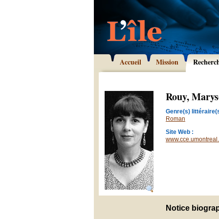
Accueil
Mission
Recherc
Rouy, Marys
Genre(s) littéraire(s
Roman
Site Web :
www.cce.umontreal
Notice biogra