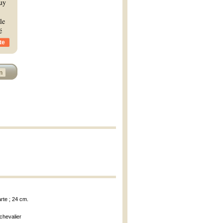
ouy
le
é
te
n
arte ; 24 cm.
chevalier