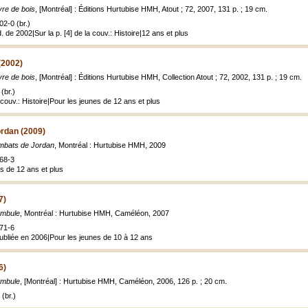
re de bois
, [Montréal] : Éditions Hurtubise HMH, Atout ; 72, 2007, 131 p. ; 19 cm.
2-0 (br.)
. de 2002|Sur la p. [4] de la couv.: Histoire|12 ans et plus
(2002)
re de bois
, [Montréal] : Éditions Hurtubise HMH, Collection Atout ; 72, 2002, 131 p. ; 19 cm.
(br.)
ouv.: Histoire|Pour les jeunes de 12 ans et plus
rdan (2009)
mbats de Jordan
, Montréal : Hurtubise HMH, 2009
68-3
s de 12 ans et plus
7)
ambule
, Montréal : Hurtubise HMH, Caméléon, 2007
71-6
publiée en 2006|Pour les jeunes de 10 à 12 ans
6)
ambule
, [Montréal] : Hurtubise HMH, Caméléon, 2006, 126 p. ; 20 cm.
(br.)