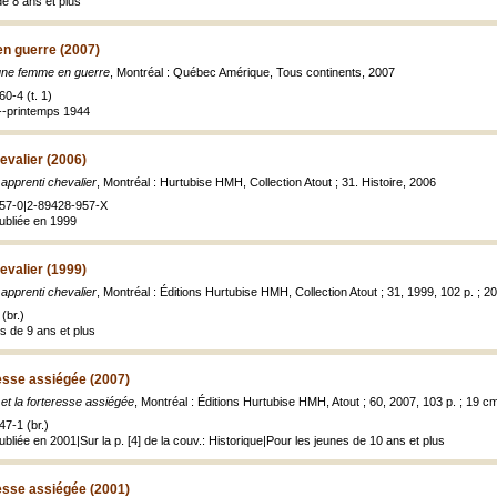
de 8 ans et plus
n guerre (2007)
une femme en guerre
, Montréal : Québec Amérique, Tous continents, 2007
0-4 (t. 1)
3--printemps 1944
evalier (2006)
apprenti chevalier
, Montréal : Hurtubise HMH, Collection Atout ; 31. Histoire, 2006
957-0|2-89428-957-X
publiée en 1999
evalier (1999)
apprenti chevalier
, Montréal : Éditions Hurtubise HMH, Collection Atout ; 31, 1999, 102 p. ; 2
(br.)
s de 9 ans et plus
resse assiégée (2007)
et la forteresse assiégée
, Montréal : Éditions Hurtubise HMH, Atout ; 60, 2007, 103 p. ; 19 c
7-1 (br.)
publiée en 2001|Sur la p. [4] de la couv.: Historique|Pour les jeunes de 10 ans et plus
resse assiégée (2001)