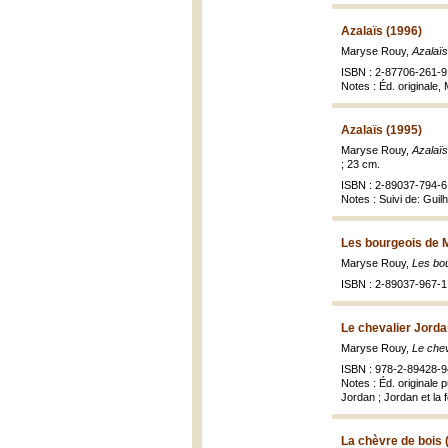
Azalaïs (1996)
Maryse Rouy,
Azalaïs
ISBN : 2-87706-261-9 
Notes : Éd. originale
Azalaïs (1995)
Maryse Rouy,
Azalaïs
; 23 cm.
ISBN : 2-89037-794-6 
Notes : Suivi de: Guil
Les bourgeois de 
Maryse Rouy,
Les bo
ISBN : 2-89037-967-1
Le chevalier Jorda
Maryse Rouy,
Le chev
ISBN : 978-2-89428-9
Notes : Éd. originale
Jordan ; Jordan et la
La chèvre de bois 