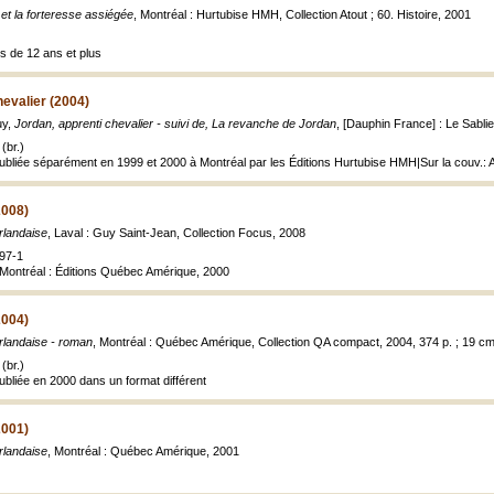
et la forteresse assiégée
, Montréal : Hurtubise HMH, Collection Atout ; 60. Histoire, 2001
s de 12 ans et plus
hevalier (2004)
uy,
Jordan, apprenti chevalier - suivi de, La revanche de Jordan
, [Dauphin France] : Le Sablie
(br.)
publiée séparément en 1999 et 2000 à Montréal par les Éditions Hurtubise HMH|Sur la couv.: A
2008)
Irlandaise
, Laval : Guy Saint-Jean, Collection Focus, 2008
97-1
 Montréal : Éditions Québec Amérique, 2000
2004)
Irlandaise - roman
, Montréal : Québec Amérique, Collection QA compact, 2004, 374 p. ; 19 cm
(br.)
publiée en 2000 dans un format différent
2001)
Irlandaise
, Montréal : Québec Amérique, 2001