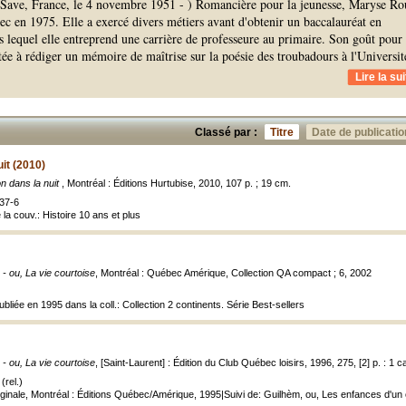
-Save, France, le 4 novembre 1951 - ) Romancière pour la jeunesse, Maryse R
ec en 1975. Elle a exercé divers métiers avant d'obtenir un baccalauréat en
 lequel elle entreprend une carrière de professeure au primaire. Son goût pour 
ée à rédiger un mémoire de maîtrise sur la poésie des troubadours à l'Universit
Lire la sui
Classé par :
Titre
Date de publicatio
it (2010)
n dans la nuit
, Montréal : Éditions Hurtubise, 2010, 107 p. ; 19 cm.
37-6
e la couv.: Histoire 10 ans et plus
 - ou, La vie courtoise
, Montréal : Québec Amérique, Collection QA compact ; 6, 2002
ubliée en 1995 dans la coll.: Collection 2 continents. Série Best-sellers
 - ou, La vie courtoise
, [Saint-Laurent] : Édition du Club Québec loisirs, 1996, 275, [2] p. : 1 c
(rel.)
ginale, Montréal : Éditions Québec/Amérique, 1995|Suivi de: Guilhèm, ou, Les enfances d'un 