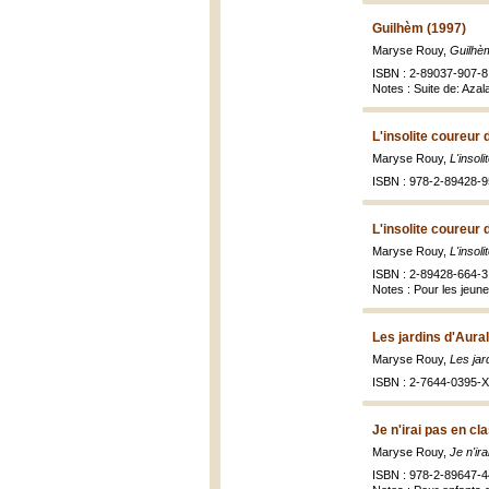
Guilhèm (1997)
Maryse Rouy,
Guilhèm
ISBN : 2-89037-907-8 
Notes : Suite de: Azal
L'insolite coureur 
Maryse Rouy,
L'insol
ISBN : 978-2-89428-9
L'insolite coureur 
Maryse Rouy,
L'insol
ISBN : 2-89428-664-3
Notes : Pour les jeune
Les jardins d'Aural
Maryse Rouy,
Les jar
ISBN : 2-7644-0395-X 
Je n'irai pas en cl
Maryse Rouy,
Je n'ir
ISBN : 978-2-89647-4