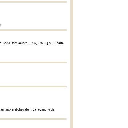
er
 Série Best-sellers, 1995, 275, [2] p. : 1 carte
dan, apprenti chevalier ; La revanche de