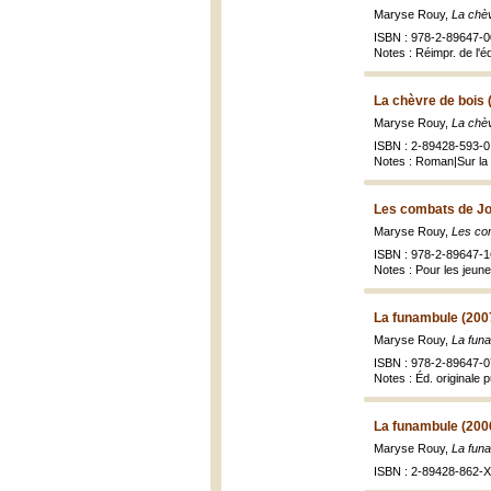
Maryse Rouy,
La chèv
ISBN : 978-2-89647-00
Notes : Réimpr. de l'éd
La chèvre de bois 
Maryse Rouy,
La chèv
ISBN : 2-89428-593-0 
Notes : Roman|Sur la c
Les combats de Jo
Maryse Rouy,
Les co
ISBN : 978-2-89647-1
Notes : Pour les jeune
La funambule (200
Maryse Rouy,
La fun
ISBN : 978-2-89647-0
Notes : Éd. originale 
La funambule (200
Maryse Rouy,
La fun
ISBN : 2-89428-862-X 