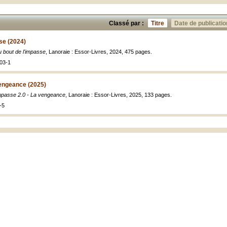
Classé par :
Titre
Date de publicatio
se (2024)
 bout de l'impasse
, Lanoraie : Essor-Livres, 2024, 475 pages.
03-1
vengeance (2025)
mpasse 2.0 - La vengeance
, Lanoraie : Essor-Livres, 2025, 133 pages.
-5