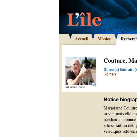
Accueil
Mission
Recherc
Couture, Ma
Genre(s) littéraire(s
Roman
@Carlin Doutre
Notice biogra
Marjolaine Couture
sa vie, mais elle a
pendant une bonne 
elle se fait un défi
véridiques relevée d