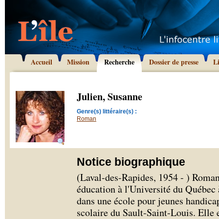
Accueil
Mission
Recherche
Dossier de presse
L
Julien, Susanne
Genre(s) littéraire(s) :
Roman
Notice biographique
(Laval-des-Rapides, 1954 - ) Romanc
éducation à l'Université du Québec 
dans une école pour jeunes handica
scolaire du Sault-Saint-Louis. Elle