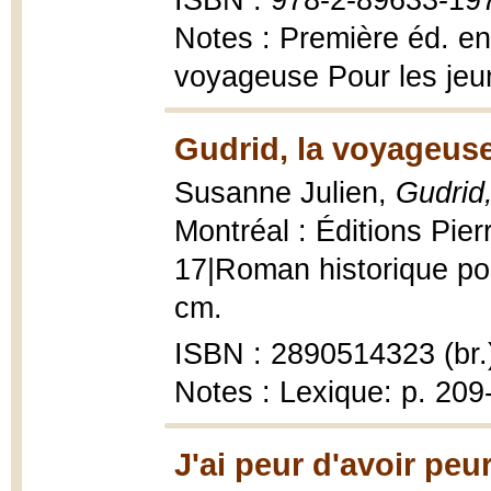
ISBN : 978-2-89633-19
Notes : Première éd. en 
voyageuse Pour les jeu
Gudrid, la voyageuse
Susanne Julien,
Gudrid
Montréal : Éditions Pier
17|Roman historique pou
cm.
ISBN : 2890514323 (br.
Notes : Lexique: p. 209
J'ai peur d'avoir peu