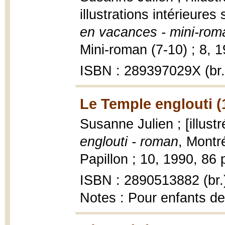
illustrations intérieure
en vacances - mini-rom
Mini-roman (7-10) ; 8, 19
ISBN : 289397029X (br.
Le Temple englouti (
Susanne Julien ; [illustr
englouti - roman
, Montré
Papillon ; 10, 1990, 86 p.
ISBN : 2890513882 (br.
Notes : Pour enfants de