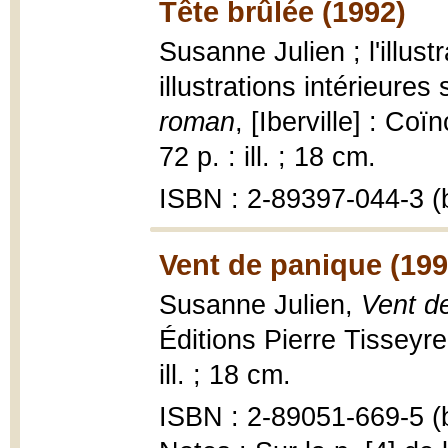
Tête brûlée (1992)
Susanne Julien ; l'illust
illustrations intérieure
roman
, [Iberville] : Co
72 p. : ill. ; 18 cm.
ISBN : 2-89397-044-3 (b
Vent de panique (199
Susanne Julien,
Vent d
Éditions Pierre Tisseyre,
ill. ; 18 cm.
ISBN : 2-89051-669-5 (b