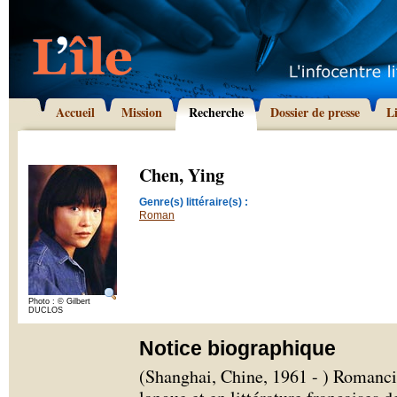
Accueil
Mission
Recherche
Dossier de presse
L
Chen, Ying
Genre(s) littéraire(s) :
Roman
Photo : © Gilbert
DUCLOS
Notice biographique
(Shanghai, Chine, 1961 - ) Romanci