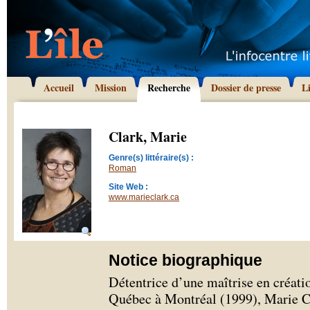
Accueil
Mission
Recherche
Dossier de presse
L
Clark, Marie
Genre(s) littéraire(s) :
Roman
Site Web :
www.marieclark.ca
Notice biographique
Détentrice d’une maîtrise en créatio
Québec à Montréal (1999), Marie Cla