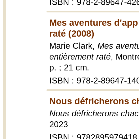
ISBN : 978-2-89647-42
Mes aventures d'appr
raté (2008)
Marie Clark,
Mes aventu
entièrement raté
, Montr
p. ; 21 cm.
ISBN : 978-2-89647-14
Nous défricherons c
Nous défricherons cha
2023
ISBN : 9782895979418