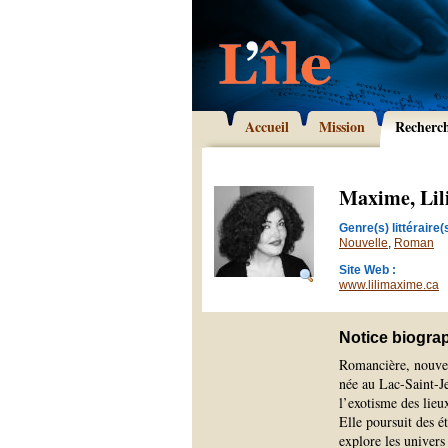
Accueil
Mission
Recherc
Maxime, Lil
Genre(s) littéraire(s
Nouvelle
,
Roman
Site Web :
www.lilimaxime.ca
Notice biogra
Romancière, nouvel
née au Lac-Saint-Je
l’exotisme des lieu
Elle poursuit des é
explore les univers