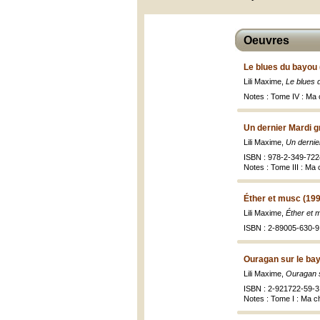
Oeuvres
Le blues du bayou 
Lili Maxime,
Le blues 
Notes : Tome IV : Ma 
Un dernier Mardi g
Lili Maxime,
Un dernie
ISBN : 978-2-349-722
Notes : Tome III : Ma
Éther et musc (19
Lili Maxime,
Éther et 
ISBN : 2-89005-630-9 
Ouragan sur le ba
Lili Maxime,
Ouragan s
ISBN : 2-921722-59-3
Notes : Tome I : Ma c