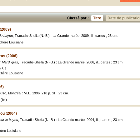
Classé par :
Titre
Date de publicatio
(2009)
du bayou
, Tracadie-Sheila (N.-B.) : La Grande marée, 2009, ill., cartes ; 23 cm.
chère Louisiane
ras (2006)
r Mardi gras
, Tracadie-Sheila (N.-B.) : La Grande marée, 2006, ill., cartes ; 23 cm.
46-1
 chère Louisiane
96)
musc
, Montréal : VLB, 1996, 218 p. :ill. ; 23 cm.
(br.)
you (2004)
ur le bayou
, Tracadie-Sheila (N.-B.) : La Grande marée, 2004, ill., cartes ; 23 cm.
hère Louisiane