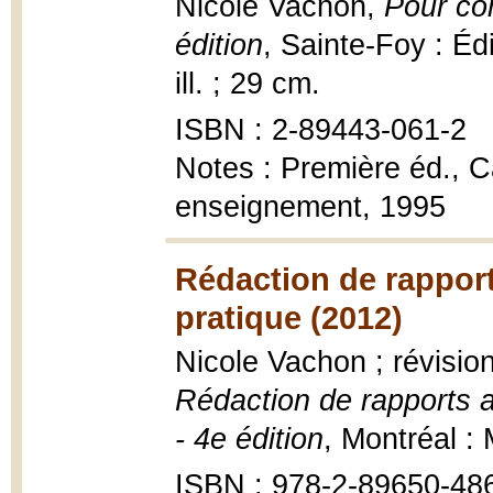
Nicole Vachon,
Pour co
édition
, Sainte-Foy : Édi
ill. ; 29 cm.
ISBN : 2-89443-061-2
Notes : Première éd., 
enseignement, 1995
Rédaction de rapports
pratique (2012)
Nicole Vachon ; révisio
Rédaction de rapports ad
- 4e édition
, Montréal : 
ISBN : 978-2-89650-48