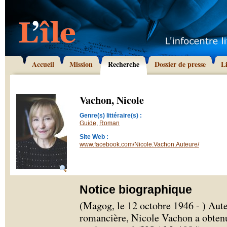
Accueil
Mission
Recherche
Dossier de presse
L
Vachon, Nicole
Genre(s) littéraire(s) :
Guide
,
Roman
Site Web :
www.facebook.com/Nicole.Vachon.Auteure/
Notice biographique
(Magog, le 12 octobre 1946 - ) Auteu
romancière, Nicole Vachon a obten