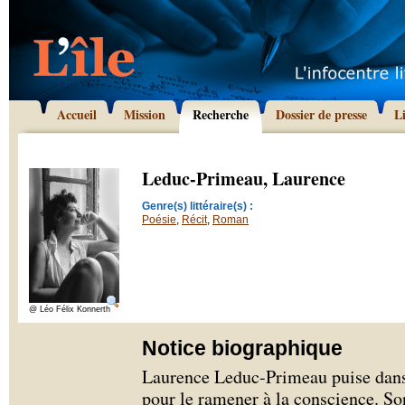
Accueil
Mission
Recherche
Dossier de presse
L
Leduc-Primeau, Laurence
Genre(s) littéraire(s) :
Poésie
,
Récit
,
Roman
@ Léo Félix Konnerth
Notice biographique
Laurence Leduc-Primeau puise dans 
pour le ramener à la conscience. Son 