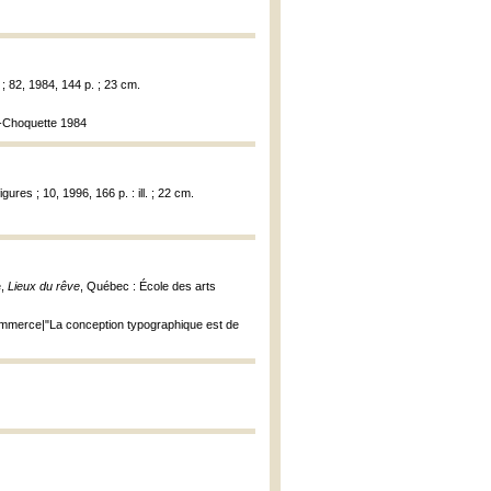
; 82, 1984, 144 p. ; 23 cm.
ne-Choquette 1984
ures ; 10, 1996, 166 p. : ill. ; 22 cm.
e,
Lieux du rêve
, Québec : École des arts
 commerce|"La conception typographique est de