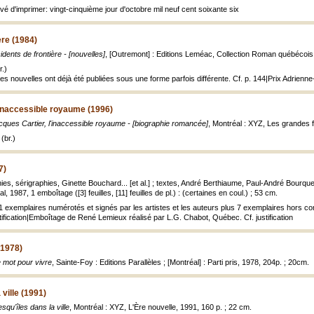
vé d'imprimer: vingt-cinquième jour d'octobre mil neuf cent soixante six
ère (1984)
idents de frontière - [nouvelles]
, [Outremont] : Editions Leméac, Collection Roman québécois 
.)
es nouvelles ont déjà été publiées sous une forme parfois différente. Cf. p. 144|Prix Adrien
'inaccessible royaume (1996)
cques Cartier, l'inaccessible royaume - [biographie romancée]
, Montréal : XYZ, Les grandes fig
(br.)
7)
hies, sérigraphies, Ginette Bouchard... [et al.] ; textes, André Berthiaume, Paul-André Bourqu
l, 1987, 1 emboîtage ([3] feuilles, [11] feuilles de pl.) : (certaines en coul.) ; 53 cm.
 21 exemplaires numérotés et signés par les artistes et les auteurs plus 7 exemplaires hors
tification|Emboîtage de René Lemieux réalisé par L.G. Chabot, Québec. Cf. justification
(1978)
 mot pour vivre
, Sainte-Foy : Editions Parallèles ; [Montréal] : Parti pris, 1978, 204p. ; 20cm.
 ville (1991)
squ'îles dans la ville
, Montréal : XYZ, L'Ère nouvelle, 1991, 160 p. ; 22 cm.