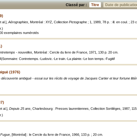
Classé par :
Titre
Date de publicatio
9)
 al.],
Aérographies
, Montréal : XYZ, Collection Pictographe ; 1, 1989, 78 p. : ill. en coul. ; 23 
.)
 500 exemplaires numérotés
1)
ntretemps - nouvelles
, Montréal : Cercle du livre de France, 1971, 130 p. 20 cm.
Sommaire: Contretemps.-Ludovic.-Le train.-La plainte.-Le bon temps.-Fugitif
iguë (1976)
 découverte ambiguë - essai sur les récits de voyage de Jacques Cartier et leur fortune littér
87)
t al.],
Depuis 25 ans
, Charlesbourg : Presses laurentiennes, Collection Sortilèges, 1987, 115
.)
 Fugue
, [Montréal] : le Cercle du livre de France, 1966, 133 p. ; 20 cm.