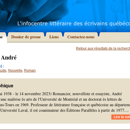
he
Dossier de presse
Liens
Contactez-nous
Retour aux résultats de la recher
 André
) :
tude
,
Nouvelle
,
Roman
phique
ai 1938 - le 14 novembre 2023) Romancier, nouvelliste et essayiste, André
une maîtrise ès arts de l'Université de Montréal et un doctorat ès lettres de
ans-Tours en 1969. Professeur de littérature française et québécoise au départem
l'Université Laval, il est coanimateur des Éditions Parallèles à partir de 1977.
...
Lire la sui