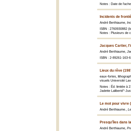
Notes : Date de l'ache
Incidents de fronti
André Berthiaume,
Inc
ISBN : 2760930882 (br
Notes : Plusieurs de c
Jacques Cartier, l
André Berthiaume,
Ja
ISBN : 2-89261-163-6 
Lieux du rêve (198
eaux-fortes, lithograp
visuels Université Lava
Notes : Éd. limitée à
Jadette Laliberté"-Jus
Le mot pour vivre 
André Berthiaume.,
Le
Presqu'îles dans la
André Berthiaume,
Pre