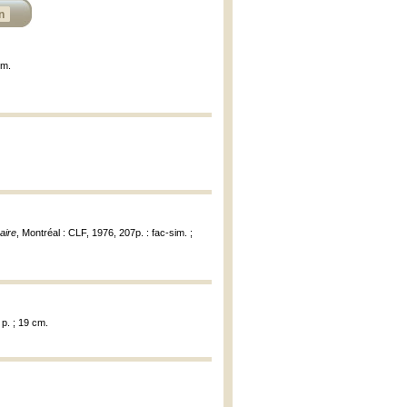
n
cm.
aire
, Montréal : CLF, 1976, 207p. : fac-sim. ;
 p. ; 19 cm.