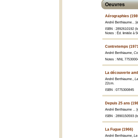
Oeuvres
Aérographies (198
André Berthiaume... [et
ISBN : 2892610192 (br
Notes : Éd. limitée à
Contretemps (197
André Berthiaume,
Co
Notes : NNL 77530004|
La découverte amb
André Berthiaume.,
La
22cm.
ISBN : 0775300845
Depuis 25 ans (19
André Berthiaume ... [e
ISBN : 2890150593 (br
La Fugue (1966)
André Berthiaume,
La