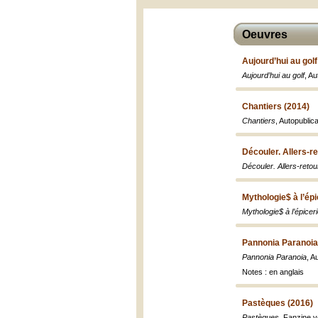
Oeuvres
Aujourd’hui au golf
Aujourd’hui au golf
, Au
Chantiers (2014)
Chantiers
, Autopublic
Découler. Allers-r
Découler. Allers-reto
Mythologie$ à l’épi
Mythologie$ à l’épicer
Pannonia Paranoia
Pannonia Paranoia
, A
Notes : en anglais
Pastèques (2016)
Pastèques
, Fanzine v