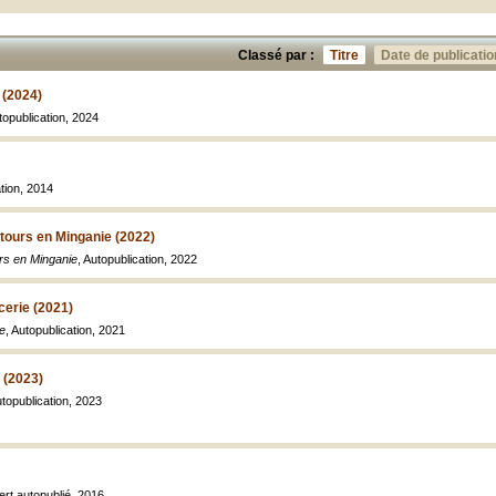
Classé par :
Titre
Date de publicatio
 (2024)
topublication, 2024
ation, 2014
etours en Minganie (2022)
urs en Minganie
, Autopublication, 2022
cerie (2021)
ie
, Autopublication, 2021
 (2023)
utopublication, 2023
ert autopublié, 2016