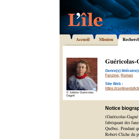
Accueil
Mission
Recherc
Guéricolas-
Genre(s) littéraire(s
Fanzine
,
Roman
Site Web :
https://continentsfic
© Juliette Guéricolas-
Gagné
Notice biogra
(Guéricolas-Gagné A
fabriquant des fanz
Québec. Pendant qu’
Robert-Cliche du 