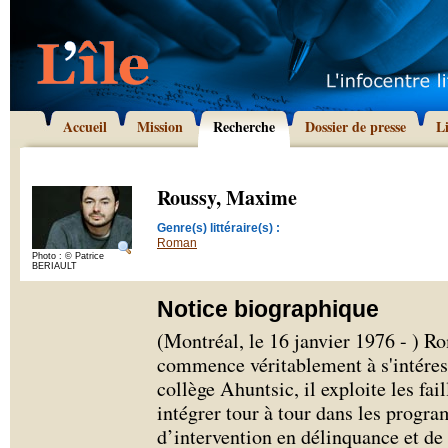
Accueil
Mission
Recherche
Dossier de presse
L
Roussy, Maxime
Genre(s) littéraire(s) :
Roman
Photo : © Patrice
BERIAULT
Notice biographique
(Montréal, le 16 janvier 1976 - ) 
commence véritablement à s'intéress
collège Ahuntsic, il exploite les fai
intégrer tour à tour dans les progr
d’intervention en délinquance et de l