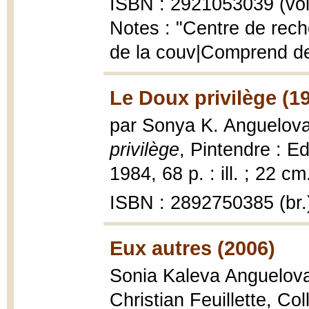
ISBN : 2921053039 (vol.
Notes : "Centre de reche
de la couv|Comprend de
Le Doux privilège (1
par Sonya K. Anguelova ;
privilège
, Pintendre : E
1984, 68 p. : ill. ; 22 cm
ISBN : 2892750385 (br.
Eux autres (2006)
Sonia Kaleva Anguelov
Christian Feuillette, Co