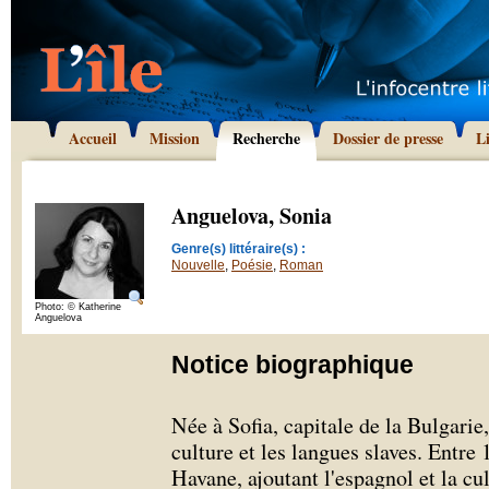
Accueil
Mission
Recherche
Dossier de presse
L
Anguelova, Sonia
Genre(s) littéraire(s) :
Nouvelle
,
Poésie
,
Roman
Photo: © Katherine
Anguelova
Notice biographique
Née à Sofia, capitale de la Bulgarie
culture et les langues slaves. Entre 
Havane, ajoutant l'espagnol et la cu