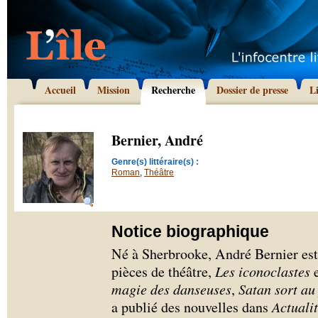
Accueil
Mission
Recherche
Dossier de presse
L
Bernier, André
Genre(s) littéraire(s) :
Roman
,
Théâtre
Notice biographique
Né à Sherbrooke, André Bernier est 
pièces de théâtre,
Les iconoclastes
magie des danseuses
,
Satan sort au
a publié des nouvelles dans
Actuali