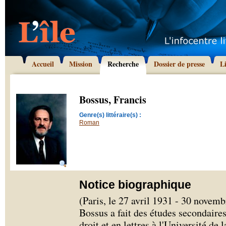
Accueil
Mission
Recherche
Dossier de presse
L
Bossus, Francis
Genre(s) littéraire(s) :
Roman
Notice biographique
(Paris, le 27 avril 1931 - 30 novem
Bossus a fait des études secondaire
droit et en lettres à l'Université de 