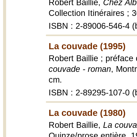
Robert Baillie,
Chez Albe
Collection Itinéraires ; 
ISBN : 2-89006-546-4 (b
La couvade (1995)
Robert Baillie ; préfac
couvade - roman
, Montr
cm.
ISBN : 2-89295-107-0 (b
La couvade (1980)
Robert Baillie,
La couva
Quinze/prose entière, 1