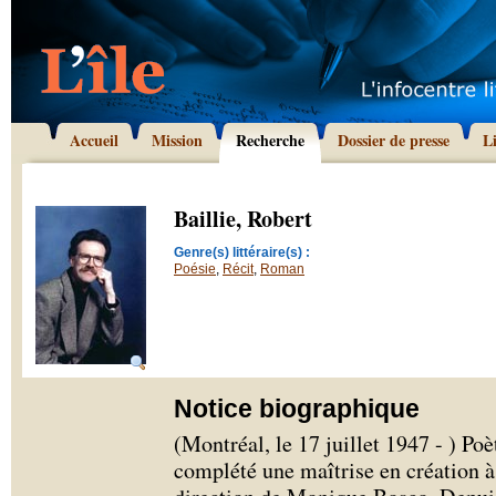
Accueil
Mission
Recherche
Dossier de presse
L
Baillie, Robert
Genre(s) littéraire(s) :
Poésie
,
Récit
,
Roman
Notice biographique
(Montréal, le 17 juillet 1947 - ) Poè
complété une maîtrise en création à