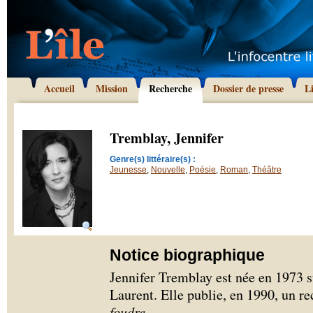
Accueil
Mission
Recherche
Dossier de presse
L
Tremblay, Jennifer
Genre(s) littéraire(s) :
Jeunesse
,
Nouvelle
,
Poésie
,
Roman
,
Théâtre
Notice biographique
Jennifer Tremblay est née en 1973 su
Laurent. Elle publie, en 1990, un re
foudre
.